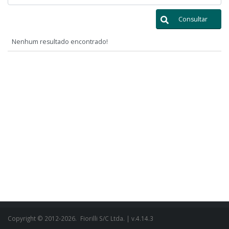
Consultar
Nenhum resultado encontrado!
Copyright © 2012-2026.
Fiorilli S/C Ltda.
| v.4.14.3